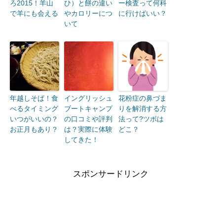
ろ2015！羊山
ひ）と餅の違い
ー検査って何科
で羊にも会える
やカロリーにつ
に行けばいい？
いて
年越しそば！食
イングリッシュ
花粉症の鼻づま
べるタイミング
ブートキャンプ
りを解消する方
いつがいいの？
の口コミや評判
法って?ツボは
お正月もあり？
は？実際に体験
どこ？
してきた！
スポンサードリンク