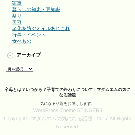
家事
暮らしの知恵・豆知識
祭り
美容
老化を防ぐオイルあれこれ
行事・イベント
食べもの
アーカイブ
ア
ー
カ
イ
卒母とは？いつから？子育ての終わりについて | マダムエムの気に
ブ
なる話題
気になる話題をお届けします。
WordPress-Theme STINGER3
Copyright© マダムエムの気になる話題 , 2017 All Rights
Reserved.