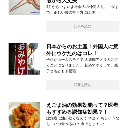
るから大丈夫
4月からいよいよ社会人の仲間入り。 今ま
で、正しい箸の持ち方には 無
記事を読む
日本からのお土産！外国人に意
外にウケたのはコレ！
子供がホームステイで ３週間アメリカに行
くことになりました。 初めてずくしで、親
子ともどもド緊張
記事を読む
えごま油の効果効能って？医者
もすすめる認知症効果？！
認知症に油が効くなんて 本当？ もしそうな
ら、いつ食べるの？ 今でしょ！ い