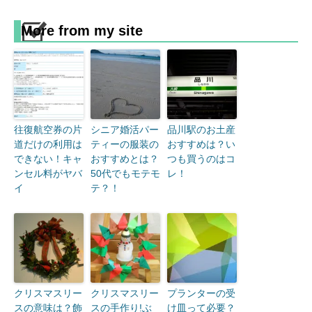
More from my site
往復航空券の片
シニア婚活パー
品川駅のお土産
道だけの利用は
ティーの服装の
おすすめは？い
できない！キャ
おすすめとは？
つも買うのはコ
ンセル料がヤバ
50代でもモテモ
レ！
イ
テ？！
クリスマスリー
クリスマスリー
プランターの受
スの意味は？飾
スの手作り!ぶ
け皿って必要？