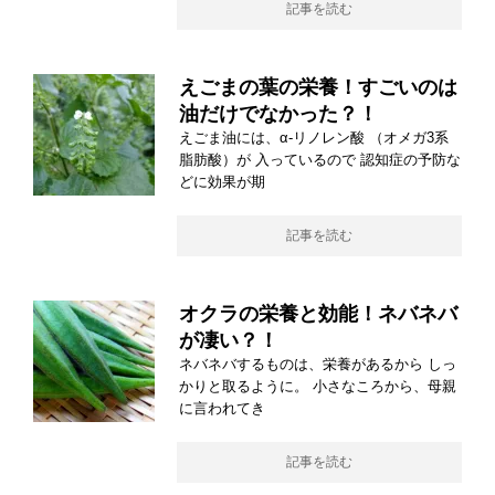
記事を読む
えごまの葉の栄養！すごいのは
油だけでなかった？！
えごま油には、α-リノレン酸 （オメガ3系
脂肪酸）が 入っているので 認知症の予防な
どに効果が期
記事を読む
オクラの栄養と効能！ネバネバ
が凄い？！
ネバネバするものは、栄養があるから しっ
かりと取るように。 小さなころから、母親
に言われてき
記事を読む