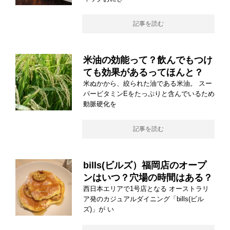
記事を読む
米油の効能って？飲んでもつけ
ても効果があるってほんと？
米ぬかから、絞られた油である米油。 スー
パービタミンEをたっぷりと含んでいるため
動脈硬化を
記事を読む
bills(ビルズ）福岡店のオープ
ンはいつ？穴場の時間はある？
西日本エリアで1号店となる オーストラリ
ア発のカジュアルダイニング「bills(ビル
ズ)」が い