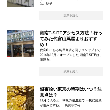
は、駅チ
記事を読む
湘南T-SITEアクセス方法！行っ
てみた代官山蔦屋よりおすす
め！
代官山にある蔦屋書店と同じコンセプトで
2014年12月にオープンした 湘南T-SITEは、
藤沢市に
記事を読む
銀杏拾い東京の時期はいつ？注
意点は？
11月に入ると、朝晩の温度差で 一気に紅葉
が進みますね。 街路樹のイ