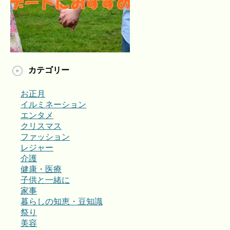
カテゴリー
お正月
イルミネーション
エンタメ
クリスマス
ファッション
レジャー
介護
健康・医療
子供と一緒に
家事
暮らしの知恵・豆知識
祭り
美容