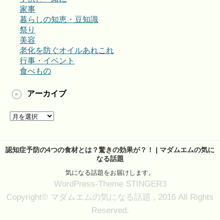
家事
暮らしの知恵・豆知識
祭り
美容
老化を防ぐオイルあれこれ
行事・イベント
食べもの
アーカイブ
ア
ー
カ
イ
認知症予防の4つの食材とは？驚きの効果が？！ | マダムエムの気に
ブ
なる話題
気になる話題をお届けします。
WordPress-Theme STINGER3
Copyright© マダムエムの気になる話題 , 2016 All Rights
Reserved.