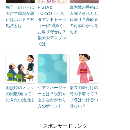
梅干しのカビは
PISTA＆
白内障の手術は
不吉で縁起が悪
TOKYO（ピス
入院？それとも
いはホント？対
タアンドトーキ
日帰り？高齢者
処法とは
ョー)の通販や
の付添いから考
お取り寄せは？
える
楽天やアマゾン
では
面接時のノック
ケアマネージャ
浴衣の着付けの
の回数!知って
ーとは？役割や
時の下着って？
おきたい活用法
上手なかかわり
ブラはつけるつ
方のポイント
けない？
スポンサードリンク