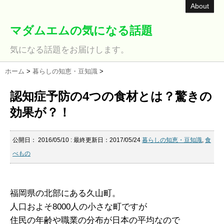
About
マダムエムの気になる話題
気になる話題をお届けします。
ホーム
>
暮らしの知恵・豆知識
>
認知症予防の4つの食材とは？驚きの
効果が？！
公開日：
2016/05/10
: 最終更新日：2017/05/24
暮らしの知恵・豆知識
,
食
べもの
福岡県の北部にある久山町。
人口およそ8000人の小さな町ですが
住民の年齢や職業の分布が日本の平均なので