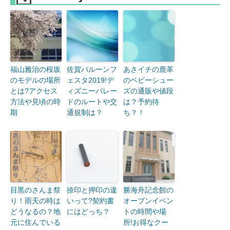
福山雅治の桜坂
佐賀バルーンフ
あさイチの鹿革
のモデルの場所
ェスタ2019!デ
のベビーシュー
とは?アクセス
ィズニーパレー
ズの通販や値段
方法や見頃の時
ドのルートや交
は？予約待
期
通規制は？
ち？！
目黒のさんま祭
捺印と押印の違
勝海舟記念館の
り！雨天の時は
いって?契約書
オープンイベン
どうなるの？地
にはどっち？
トの時間や場
元に住んでいる
所!お得なクー