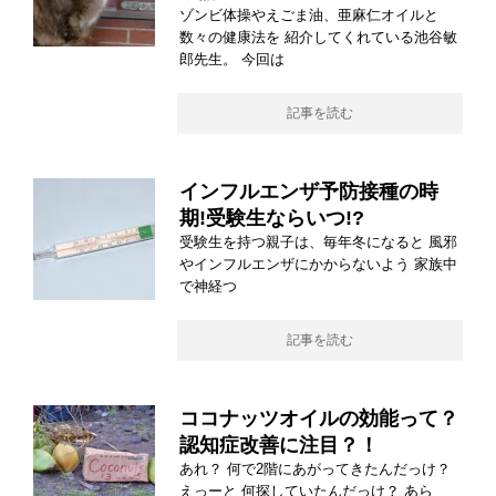
ゾンビ体操やえごま油、亜麻仁オイルと
数々の健康法を 紹介してくれている池谷敏
郎先生。 今回は
記事を読む
インフルエンザ予防接種の時
期!受験生ならいつ!?
受験生を持つ親子は、毎年冬になると 風邪
やインフルエンザにかからないよう 家族中
で神経つ
記事を読む
ココナッツオイルの効能って？
認知症改善に注目？！
あれ？ 何で2階にあがってきたんだっけ？
えっーと 何探していたんだっけ？ あら