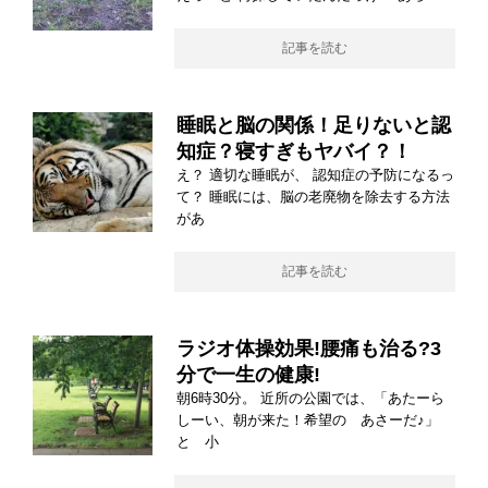
記事を読む
睡眠と脳の関係！足りないと認
知症？寝すぎもヤバイ？！
え？ 適切な睡眠が、 認知症の予防になるっ
て？ 睡眠には、脳の老廃物を除去する方法
があ
記事を読む
ラジオ体操効果!腰痛も治る?3
分で一生の健康!
朝6時30分。 近所の公園では、「あたーら
しーい、朝が来た！希望の あさーだ♪」
と 小